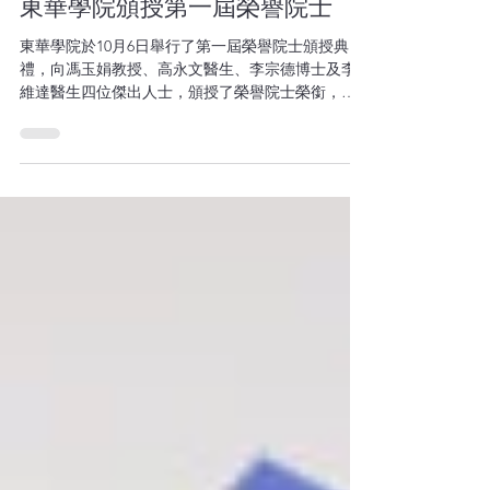
News
李宗德博士連同三位傑出人士獲
東華學院頒授第一屆榮譽院士
東華學院於10月6日舉行了第一屆榮譽院士頒授典
禮，向馮玉娟教授、高永文醫生、李宗德博士及李
維達醫生四位傑出人士，頒授了榮譽院士榮銜，以
表揚他們對學院發展及香港社會的重大貢獻。東華
三院壬寅年董事局主席暨東華學院校董會主席馬清
揚先生主禮致辭時表示：「四位榮譽院士樂於分享
他們的專...