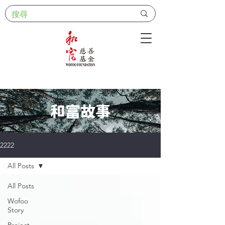
和富故事
2222
All Posts
All Posts
Wofoo
Story