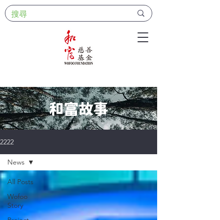
和富故事
2222
News
All Posts
Wofoo
Story