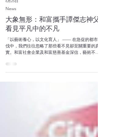
6月25日
News
大象無形：和富攜手譚傑志神父
看見平凡中的不凡
「以藝術養心，以文化育人」 —— 在急促的都市步
伐中，我們往往忽略了那些看不見卻至關重要的真
實。和富社會企業及和富慈善基金深信，藝術不只
是感官的享受，更是心靈的修復與對話。 這份信念
讓我們與譚傑志神父（Fr. Joseph Tham）結下深厚
緣分。和富不僅在 2021 年出版其著作《天地人和：
書畫篆刻神修拾穗》，更持續支持他在全球，包括
現時在上海的《大象無形》（Form Without Form）
展覽藝術。譚神父的作品不僅是一場視覺饗宴，更
是一次靈性的洗禮，引導我們在「平凡」中遇見不
凡。 正如譚神父在影片中所分享，展覽的核心靈感