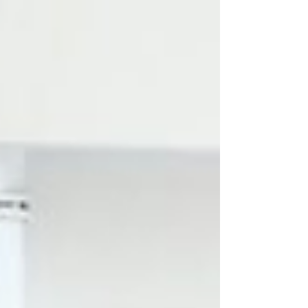
及弱勢家庭。 今年晚會亦獲李吳劍鳴基金慷慨捐款
鼎力支持。基金由主席李宗德博士, GBS, OStJ, 太
平紳士創立，以紀念母親李吳劍鳴女士，秉承其熱
心公益、服務社會的精神，延續家族回饋社會的初
心與使命，展現對慈善及社會服務的長遠承擔。
2026年度晚會主席、和富社會企業執行董事李美辰
太平紳士，與2023至2025年度晚會主席李宗德博
士，聯同一眾嘉賓主持亮燈儀式，攜手傳承愛與希
望。 和富一直致力凝聚社會各界資源，推動關愛、
包容及互相尊重的文化。明愛「以愛服務，締造希
望」的服務精神，與和富「人和家富，民和國富」
的信念相契合。我們深信，只要每個人都願意多走
一步，小小的善舉亦能匯聚成源源不絕的希望，為
社會注入正能量。 衷心感謝各界善長攜手同行，讓
愛與希望繼續傳承。 #關愛 #社會倡議及創新 #尊重
#包容 #明愛暖萬心 #和富