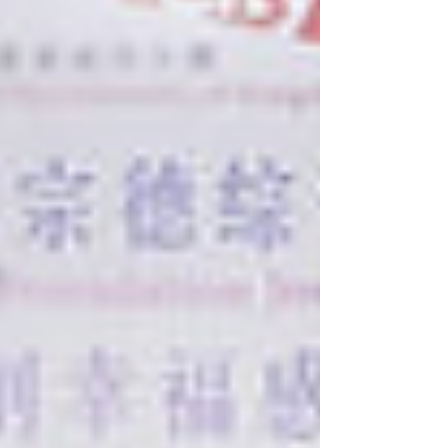
源自中國古代哲學——「大象無形」。他邀請觀眾
共同探討：那些我們視為「真實」的事物，有時可
能是肉眼看不見的無形價值；而我們習以為常的
「平凡」日常，其本質往往與表象大相徑庭。這場
展覽正是一場關於「與不顯而易見的現實建立連
結」的練習，挑戰我們如何看透表象，感受生命深
處的真實。 和富多年來秉持「人和家富，民和國
富」的信念，致力推動關愛與和諧。透過支持譚神
父的藝術創作，我們期望在社區中撒下「真、善、
美」的種子，讓文化成為連結社群、療