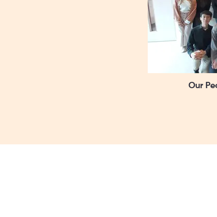
Our Peo
地址 九龍彌敦道574-576號和富商
電話 3651-5333
傳真 2368-3171
電郵
wfl@wse.hk