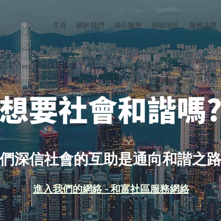
主頁
關於我們
核心服務
捐助項目
服務品牌
想要社會和諧嗎
們深信社會的互助是通向和諧之
進入我們的網絡 - 和富社區服務網絡