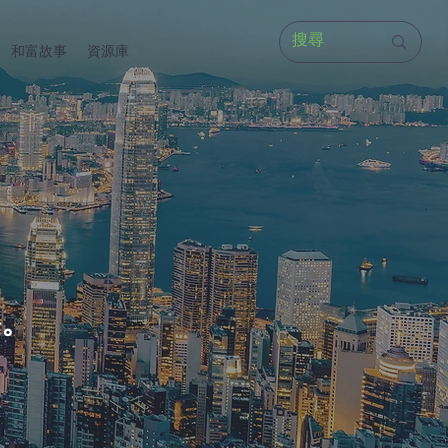
和富故事
資源庫
?
路。